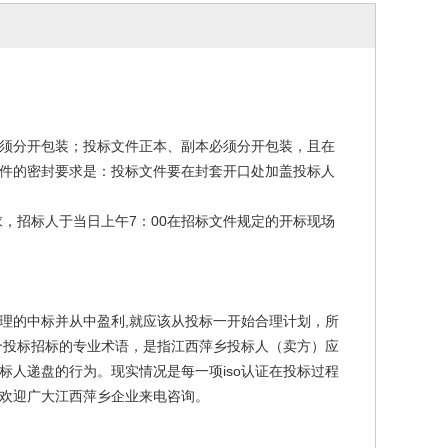
须分开包装；投标文件正本、副本必须分开包装，且在
标文件的密封要求是：投标文件要在封套开口处加盖投标人
求，招标人于当日上午7：00在招标文件规定的开标现场
理的中标并从中盈利,就应该从投标一开始合理计划，所
个投标招标的专业术语，是指江西萍乡投标人（卖方）应
人递盘的行为。现实情况是每一项iso认证在投标过程
欢迎广大江西萍乡企业来电咨询。