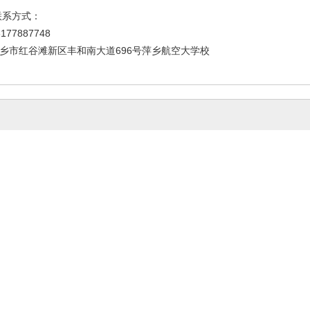
联系方式：
77887748
乡市红谷滩新区丰和南大道696号萍乡航空大学校