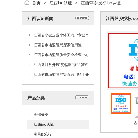
首页
江西iso认证
江西萍乡投标iso认证
>
>
江西认证新闻
江西萍乡投标is
江西省小微企业个体工商户专业市
场党建工作推进会在新余召开
江西省市场监管局探索信用监
管“一张网”
江西省市场监管质量安全检查中心
召开专题会议认真传达学习贯彻江
江西遂川县开展“狗牯脑”茶品牌维
西省第十五次党代会精神
护专项整治联合行动
江西省市场监管局等五部门联手开
展疫情防控和秋季学校食品安全监
督检查工作
产品分类
全部分类
点
江西iso认证
南昌iso认证