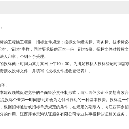
：
标的工程施工项目，招标文件规定：投标文件经济标、商务标、技术标必
正本”、“副本”字样，同时要求提供正本一份，副本9份。招标文件对投
法人印章，否则不予受理。
的投标截止时间为某月某日上午10：00。为满足投标人投标登记时间需
责接收投标文件，并填写《投标文件接收登记表》。
内容：
本建设领域促进竞争的全面经济责任制形式，而江西萍乡企业要想高效合
证就是投标企业第一时间想到并会为之付出行动的一种基本投资。投标是一
，根据招标通告或招标单所规定的条件，在规定的期限内，向江西萍乡招标
分的作用。江西萍乡景鸿认证服务有限公司专业从事投标认证相关业务，